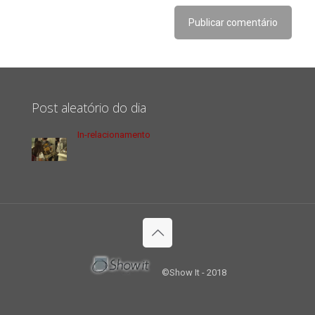
Post aleatório do dia
In-relacionamento
©Show It - 2018