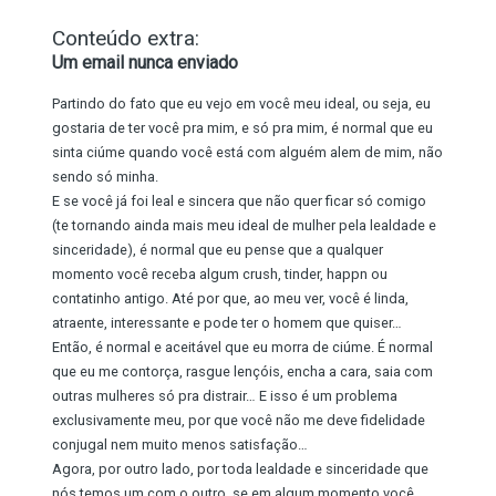
Conteúdo extra:
Um email nunca enviado
Partindo do fato que eu vejo em você meu ideal, ou seja, eu
gostaria de ter você pra mim, e só pra mim, é normal que eu
sinta ciúme quando você está com alguém alem de mim, não
sendo só minha.
E se você já foi leal e sincera que não quer ficar só comigo
(te tornando ainda mais meu ideal de mulher pela lealdade e
sinceridade), é normal que eu pense que a qualquer
momento você receba algum crush, tinder, happn ou
contatinho antigo. Até por que, ao meu ver, você é linda,
atraente, interessante e pode ter o homem que quiser…
Então, é normal e aceitável que eu morra de ciúme. É normal
que eu me contorça, rasgue lençóis, encha a cara, saia com
outras mulheres só pra distrair… E isso é um problema
exclusivamente meu, por que você não me deve fidelidade
conjugal nem muito menos satisfação…
Agora, por outro lado, por toda lealdade e sinceridade que
nós temos um com o outro, se em algum momento você