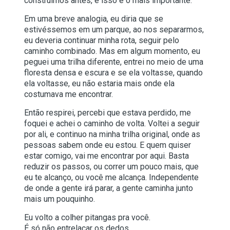
construímos antes, e isso é o mais importante.
Em uma breve analogia, eu diria que se
estivéssemos em um parque, ao nos separarmos,
eu deveria continuar minha rota, seguir pelo
caminho combinado. Mas em algum momento, eu
peguei uma trilha diferente, entrei no meio de uma
floresta densa e escura e se ela voltasse, quando
ela voltasse, eu não estaria mais onde ela
costumava me encontrar.
Então respirei, percebi que estava perdido, me
foquei e achei o caminho de volta. Voltei a seguir
por ali, e continuo na minha trilha original, onde as
pessoas sabem onde eu estou. E quem quiser
estar comigo, vai me encontrar por aqui. Basta
reduzir os passos, ou correr um pouco mais, que
eu te alcanço, ou você me alcança. Independente
de onde a gente irá parar, a gente caminha junto
mais um pouquinho.
Eu volto a colher pitangas pra você.
É só não entrelaçar os dedos…