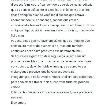
dissesse ‘sim’ sobre ficar comigo de verdade, eu acreditaria
que eu seria o suficiente, o escolhido, o único, e por tanto,
ficaria tranquilo quando você me dissesse que estava
acompanhada Pela confiança, saberia que estaria
conversando, tomando uma cerveja, vendo um filme, com um
amigo, amiga, ou até um ex-namorado ou rolinho, mas sendo
fiel a mim.
Poderia, ainda assim, haver um ciúme, que eu imagino que
seria muito menor do que tem sido, mas que também
continuaria sendo um problema exclusivamente meu.
Se houvesse algum tipo de insegurança, ai sim seria um
problema seu. Mas quando eu olho pra base de tudo o que
construímos, ela é tão rígida e firme que eu acredito ser
muito pouco provável que haveria espaço para
inseguranças, e se houvesse, nossa total sintonia e abertura
para conversar e trocar ideias, resolveria tudo em poucos
verbos…
Enfim, acho que nunca vou enviar esse email, mas precisava
escrever.
É só amor…