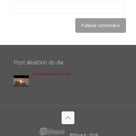
Post aleatório do dia
Ensaio sobre a morte
©Show It - 2018