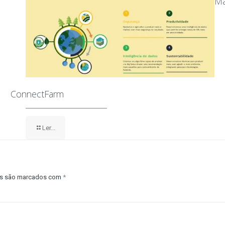
Ma
ConnectFarm
Ler...
os são marcados com
*