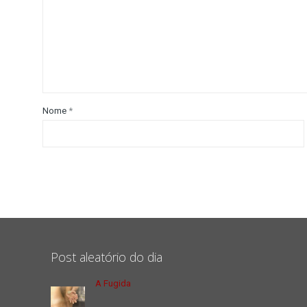
Nome
*
Post aleatório do dia
A Fugida