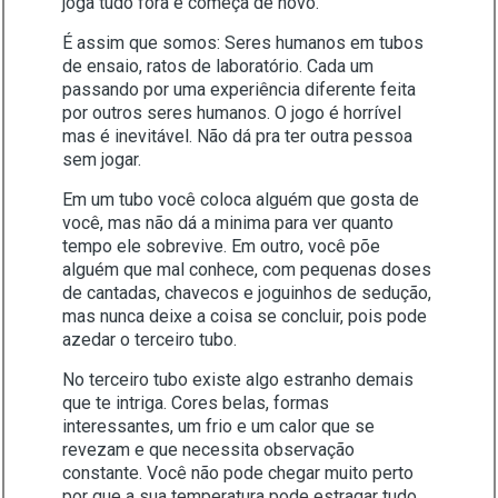
joga tudo fora e começa de novo.
É assim que somos: Seres humanos em tubos
de ensaio, ratos de laboratório. Cada um
passando por uma experiência diferente feita
por outros seres humanos. O jogo é horrível
mas é inevitável. Não dá pra ter outra pessoa
sem jogar.
Em um tubo você coloca alguém que gosta de
você, mas não dá a minima para ver quanto
tempo ele sobrevive. Em outro, você põe
alguém que mal conhece, com pequenas doses
de cantadas, chavecos e joguinhos de sedução,
mas nunca deixe a coisa se concluir, pois pode
azedar o terceiro tubo.
No terceiro tubo existe algo estranho demais
que te intriga. Cores belas, formas
interessantes, um frio e um calor que se
revezam e que necessita observação
constante. Você não pode chegar muito perto
por que a sua temperatura pode estragar tudo.