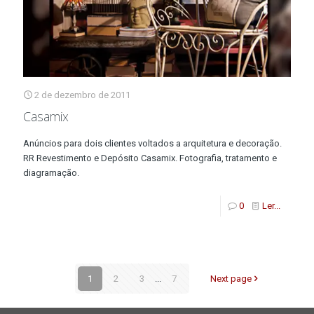
2 de dezembro de 2011
Casamix
Anúncios para dois clientes voltados a arquitetura e decoração.
RR Revestimento e Depósito Casamix. Fotografia, tratamento e
diagramação.
0
Ler...
1
2
3
...
7
Next page