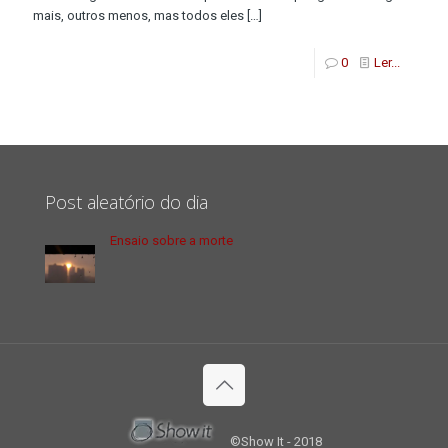
mais, outros menos, mas todos eles
[…]
0
Ler...
Post aleatório do dia
Ensaio sobre a morte
©Show It - 2018