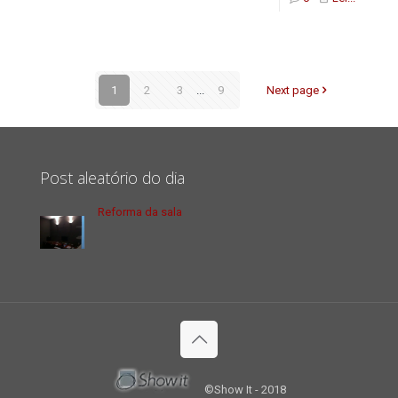
1
2
3
...
9
Next page
Post aleatório do dia
Reforma da sala
©Show It - 2018