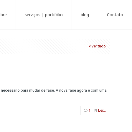
obre
serviços | portifólio
blog
Contato
Ver tudo
 é necessário para mudar de fase. A nova fase agora é com uma
1
Ler...