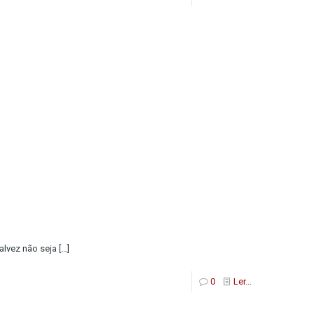
alvez não seja
[…]
0
Ler...