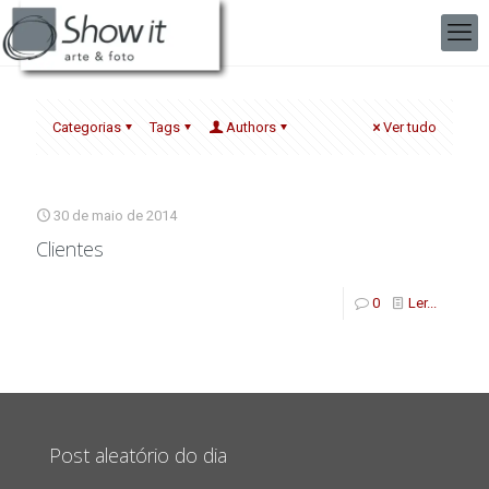
Categorias
Tags
Authors
Ver tudo
30 de maio de 2014
Clientes
0
Ler...
Post aleatório do dia