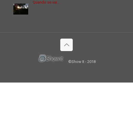
Quando se vai…
©Show It - 2018